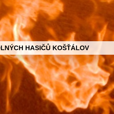
LNÝCH HASIČŮ KOŠŤÁLOV